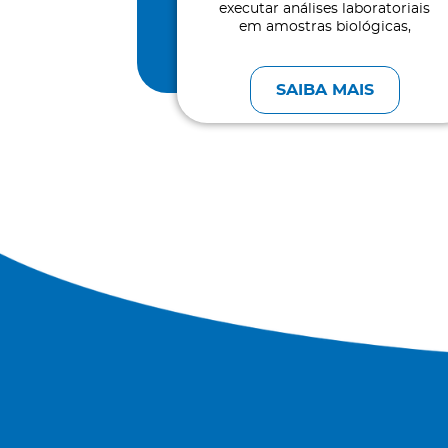
ua carreira
executar análises laboratoriais
onal.
em amostras biológicas,
auxiliando no diagnóstico e
monitoramento de doenças.
MAIS
SAIBA MAIS