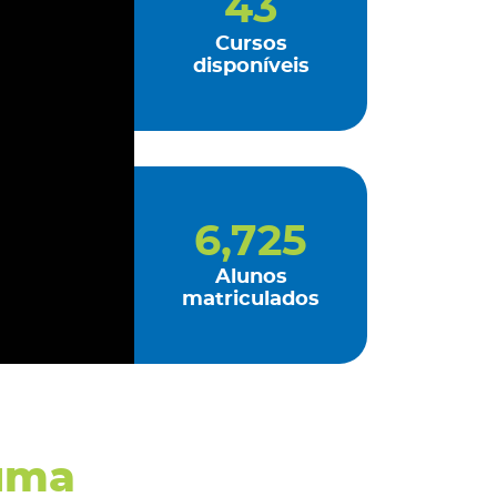
43
Cursos
disponíveis
6,725
Alunos
matriculados
 uma