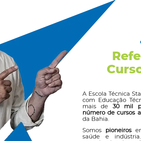
Refe
Curso
A Escola Técnica Sta
com Educação Técn
mais de
30 mil pr
número de cursos a
da Bahia.
Somos
pioneiros
em
saúde e indústri