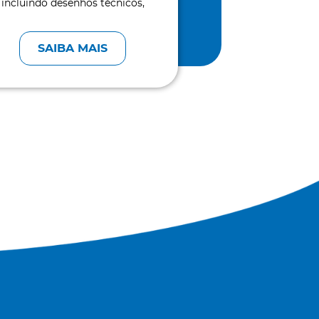
incluindo desenhos técnicos,
álculos estruturais e supervisão
de obras.
SAIBA MAIS