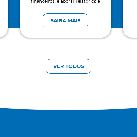
financeiros, elaborar relatórios e
auxiliar no cumprimento das
c
obrigações fiscais das empresas.
SAIBA MAIS
VER TODOS