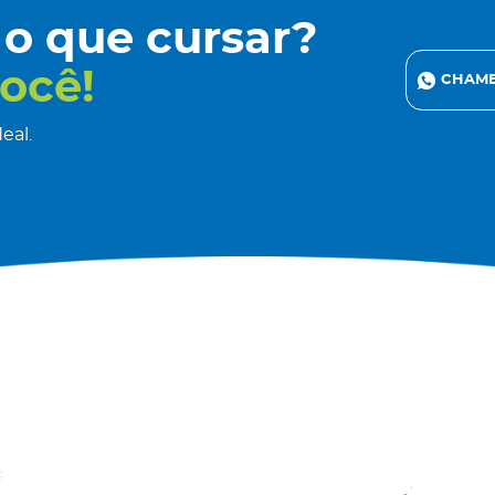
 o que cursar?
ocê!
CHAME
eal.