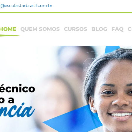
@escolastarbrasil.com.br
HOME
QUEM SOMOS
CURSOS
BLOG
FAQ
C