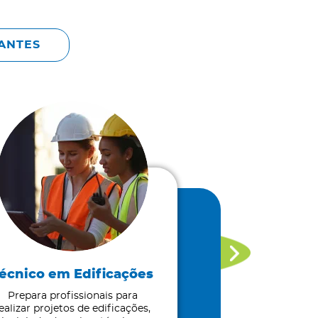
ANTES
Técni
Eletrom
Forma profissi
instalar, opera
manutenção d
eletromecânico
áreas indu
SAIBA
écnico em Edificações
Prepara profissionais para
ealizar projetos de edificações,