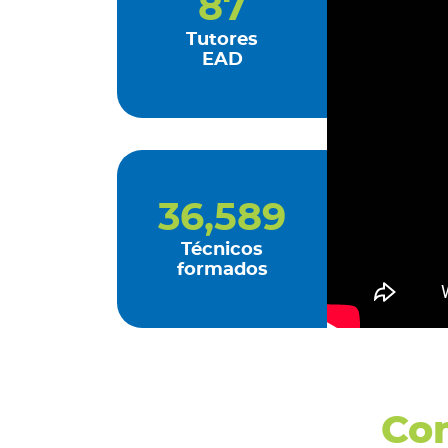
87
Tutores
EAD
36,589
Técnicos
formados
Com