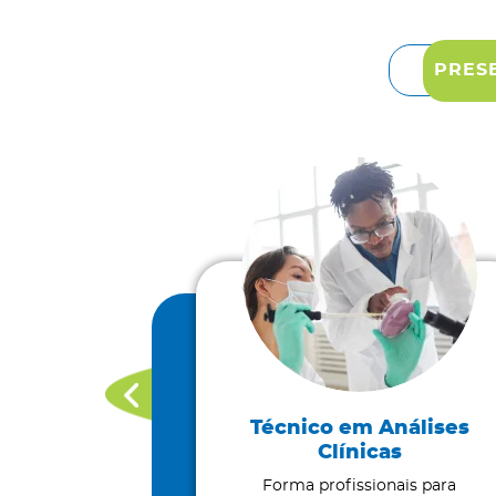
PRESE
ministração
Técnico em Análises
Clínicas
es práticas em
arial para
Forma profissionais para